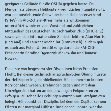
geeignetes Gelände für die OSHM gegeben hatte. Da
Mengen als überaus Helikopter-freundlicher Flugplatz gilt,
war der ausrichtende Schweizerische Helikopterverband
(SHeV) im Alb-Zollern-Kreis mehr als willkommen;
unterstützt wurde er vom Vorstand und zahlreichen
Mitgliedern des Deutschen Hubschrauber Club (DHC e. V.)
sowie von den internationalen Schiedsrichtern Alan Norris
(England) und Laurent Michallat (Frankreich). Zudem gab
es auch aus Polen Unterstützung: durch die FAI-CIG-
Präsidentin Serafina Ogonczyk-Makowska und Tomasz
Nowak.
Die erste von insgesamt vier Disziplinen hiess Precision
Flight. Bei dieser technisch anspruchsvollen Übung musste
der Helikopter in gleichbleibender Höhe einen 1 m breiten
Korridor abschweben. Drehungen gegen und mit dem
Uhrzeigersinn hatten an den jeweiligen Eckpunkten zu
erfolgen. Zu schnelle Drehungen wurden mit Strafpunkten
belegt. Höhepunkt der Disziplin, bei dem der Copilot seinem
Piloten nur marginal Hilfestellung geben konnte, war das