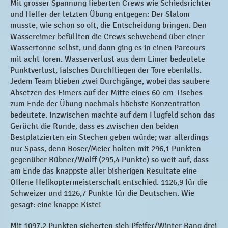
Mit grosser Spannung fieberten Crews wie Schiedsrichter
und Helfer der letzten Übung entgegen: Der Slalom
musste, wie schon so oft, die Entscheidung bringen. Den
Wassereimer befüllten die Crews schwebend über einer
Wassertonne selbst, und dann ging es in einen Parcours
mit acht Toren. Wasserverlust aus dem Eimer bedeutete
Punktverlust, falsches Durchfliegen der Tore ebenfalls.
Jedem Team blieben zwei Durchgänge, wobei das saubere
Absetzen des Eimers auf der Mitte eines 60-cm-Tisches
zum Ende der Übung nochmals höchste Konzentration
bedeutete. Inzwischen machte auf dem Flugfeld schon das
Gerücht die Runde, dass es zwischen den beiden
Bestplatzierten ein Stechen geben würde; war allerdings
nur Spass, denn Boser/Meier holten mit 296,1 Punkten
gegenüber Rübner/Wolff (295,4 Punkte) so weit auf, dass
am Ende das knappste aller bisherigen Resultate eine
Offene Helikoptermeisterschaft entschied. 1126,9 für die
Schweizer und 1126,7 Punkte für die Deutschen. Wie
gesagt: eine knappe Kiste!
Mit 1097,2 Punkten sicherten sich Pfeifer/Winter Rang drei