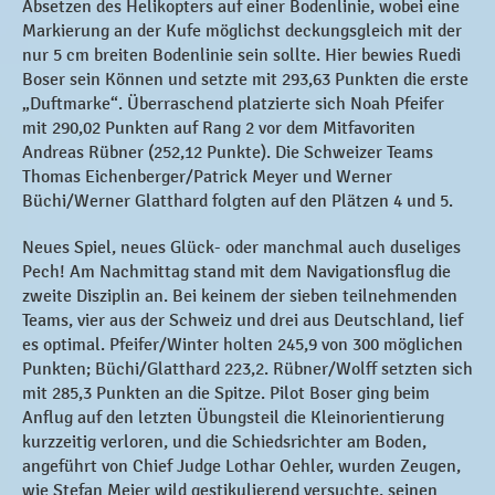
Absetzen des Helikopters auf einer Bodenlinie, wobei eine
Markierung an der Kufe möglichst deckungsgleich mit der
nur 5 cm breiten Bodenlinie sein sollte. Hier bewies Ruedi
Boser sein Können und setzte mit 293,63 Punkten die erste
„Duftmarke“. Überraschend platzierte sich Noah Pfeifer
mit 290,02 Punkten auf Rang 2 vor dem Mitfavoriten
Andreas Rübner (252,12 Punkte). Die Schweizer Teams
Thomas Eichenberger/Patrick Meyer und Werner
Büchi/Werner Glatthard folgten auf den Plätzen 4 und 5.
Neues Spiel, neues Glück- oder manchmal auch duseliges
Pech! Am Nachmittag stand mit dem Navigationsflug die
zweite Disziplin an. Bei keinem der sieben teilnehmenden
Teams, vier aus der Schweiz und drei aus Deutschland, lief
es optimal. Pfeifer/Winter holten 245,9 von 300 möglichen
Punkten; Büchi/Glatthard 223,2. Rübner/Wolff setzten sich
mit 285,3 Punkten an die Spitze. Pilot Boser ging beim
Anflug auf den letzten Übungsteil die Kleinorientierung
kurzzeitig verloren, und die Schiedsrichter am Boden,
angeführt von Chief Judge Lothar Oehler, wurden Zeugen,
wie Stefan Meier wild gestikulierend versuchte, seinen